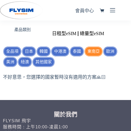
會員中心
產品類別
日租型eSIM
總量型eSIM
全品項
日本
韓國
中港澳
泰國
東南亞
歐洲
美洲
紐澳
其他國家
不好意思，您選擇的國家暫時沒有適用的方案🙏🏻
關於我們
FLYSIM 飛宇
服務時間 : 上午10:00-凌晨1:00