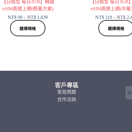
【日租型 每日2GB】韓國
【日租型 每日3GB
eSIM高速上網(輕量方案)
eSIM高速上網(中量
NT$
99
–
NT$
1,839
NT$
119
–
NT$
2,
選擇規格
選擇規格
客戶專區
常見問題
合作洽詢