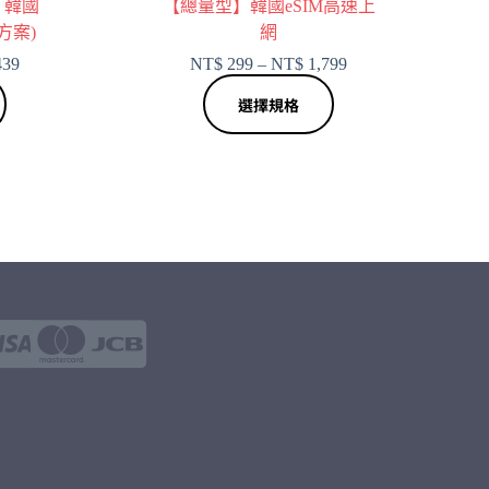
】韓國
【總量型】韓國eSIM高速上
方案)
網
439
NT$
299
–
NT$
1,799
選擇規格