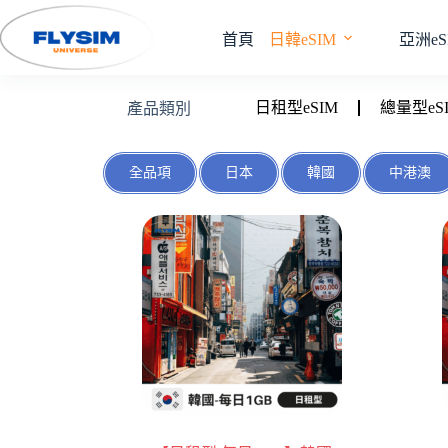
首頁
日韓eSIM
亞洲eS
日租型eSIM
總量型eS
產品類別
全品項
日本
韓國
中港澳