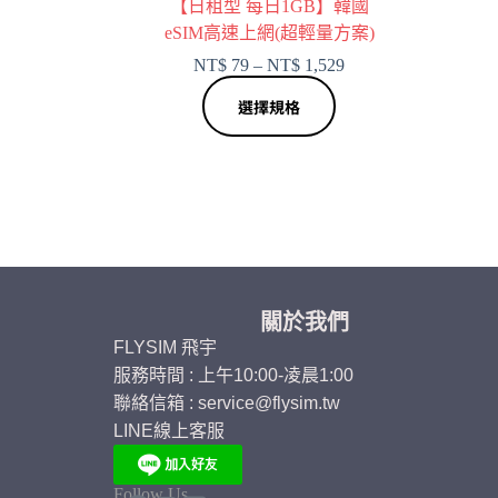
【日租型 每日1GB】韓國
eSIM高速上網(超輕量方案)
NT$
79
–
NT$
1,529
選擇規格
關於我們
FLYSIM 飛宇
服務時間 : 上午10:00-凌晨1:00
聯絡信箱 : service@flysim.tw
LINE線上客服
Follow Us