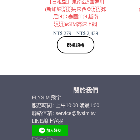
【日租型】東南亞5國通用
(新加坡🇸🇬馬來西亞🇲🇾印
尼🇲🇨泰國🇹🇭越南
🇻🇳)eSIM高速上網
NT$
279
–
NT$
2,439
選擇規格
關於我們
FLYSIM 飛宇
服務時間 : 上午10:00-凌晨1:00
聯絡信箱 : service@flysim.tw
LINE線上客服
Follow Us