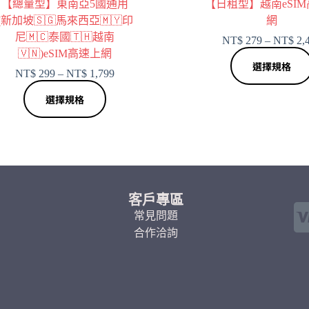
【總量型】東南亞5國通用
【日租型】越南eSI
(新加坡🇸🇬馬來西亞🇲🇾印
網
尼🇲🇨泰國🇹🇭越南
NT$
279
–
NT$
2,
🇻🇳)eSIM高速上網
選擇規格
NT$
299
–
NT$
1,799
選擇規格
客戶專區
常見問題
合作洽詢