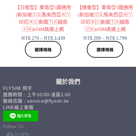
【日租型】東南亞5國通用
【總量型】東南亞5國通用
(新加坡🇸🇬馬來西亞🇲🇾
(新加坡🇸🇬馬來西亞🇲🇾
印尼🇲🇨泰國🇹🇭越南
印尼🇲🇨泰國🇹🇭越南
🇻🇳)eSIM高速上網
🇻🇳)eSIM高速上網
NT$
279
–
NT$
2,439
NT$
299
–
NT$
1,799
選擇規格
選擇規格
關於我們
FLYSIM 飛宇
服務時間 : 上午10:00-凌晨1:00
聯絡信箱 : service@flysim.tw
LINE線上客服
Follow Us