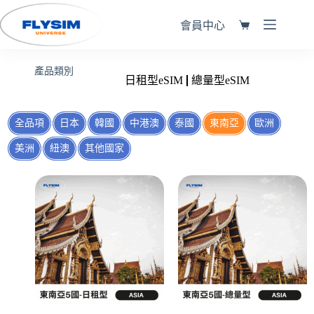
會員中心
產品類別
日租型eSIM
總量型eSIM
全品項
日本
韓國
中港澳
泰國
東南亞
歐洲
美洲
紐澳
其他國家