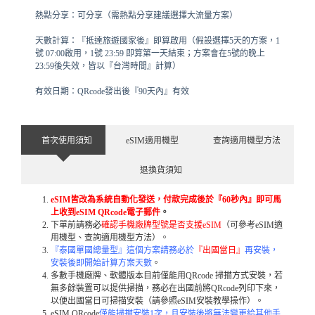
熱點分享：可分享（需熱點分享建議選擇大流量方案）
天數計算：『抵達旅遊國家後』即算啟用（假設選擇5天的方案，1
號 07:00啟用，1號 23:59 即算第一天結束；方案會在5號的晚上
23:59後失效，皆以『台灣時間』計算）
有效日期：QRcode發出後『90天內』有效
首次使用須知
eSIM適用機型
查詢適用機型方法
退換貨須知
eSIM皆改為系統自動化發送，付款完成後於『60秒內』即可馬
上收到eSIM QRcode電子郵件
。
下單前請務
必
確認手機廠牌型號是否支援eSIM
（可參考eSIM適
用機型、查詢適用機型方法）。
『泰國單國總量型』這個方案請務必於
『出國當日』
再安裝，
安裝後即開始計算方案天數
。
多數手機廠牌、軟體版本目前僅能用QRcode 掃描方式安裝，若
無多餘裝置可以提供掃描，務必在出國前將QRcode列印下來，
以便出國當日可掃描安裝（請參照eSIM安裝教學操作）。
eSIM QRcode
僅能掃描安裝1次，且安裝後將無法變更給其他手