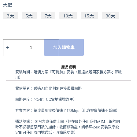
天數
3天
5天
7天
10天
15天
30天
加入購物車
A
l
產品說明
t
安裝時間：港澳方案『可提前』安裝（抵達旅遊國家後方案才算啟
e
用）
r
n
電信業者：透過AI自動判別連接最優網路
a
t
網路速度：5G/4G（以當地訊號為主）
i
v
方案內容：總流量用盡後降速至128kbps（此方案僅降速不斷網）
e
:
通話簡訊：eSIM方案僅供上網（但在國外使用我們eSIM上網的同
時不影響您原門號的通話、收簡訊功能，請參照eSIM安裝教學設
定即可使用原門號通話、收簡訊功能）