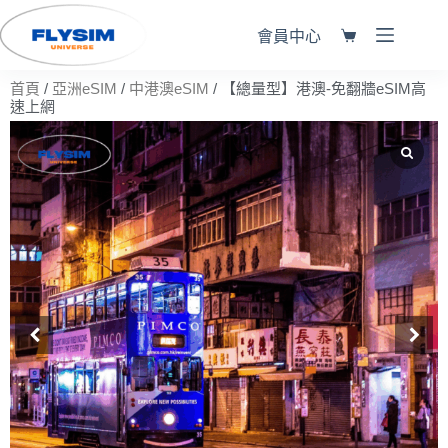
會員中心
首頁
/
亞洲eSIM
/
中港澳eSIM
/ 【總量型】港澳-免翻牆eSIM高
速上網