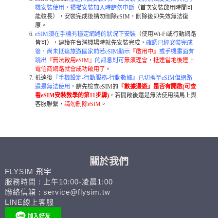
機安裝使用，掃描安裝加入時請勿中斷
（首次安裝啟用時間可
能較長），安裝完成後請勿刪除eSIM，刪除後即失效無法復
原。
eSIM須在手機有穩定網路的狀況下安裝
（使用Wi-Fi或行動網路
皆可），建議在台灣機場時就先安裝完成，
確認已經安裝完成
後，尚未抵達旅遊國家前若eSIM顯示
『啟用中』
或手機畫面有
跳出
『無法啟用eSIM』
的訊息則可
無須理會，抵達當地後連上
電信商網路就會成功啟用了
。
抵達後
『手機設定-行動服務-行動數據』已切換至eSIM但網路
還是無法使用
，請先檢查eSIM的
『數據漫遊』是否有開啟(可查
看eSIM安裝教學的第11步驟)
，若開啟後還是無法使用請馬上與
客服聯繫，
請勿刪除eSIM
。
關於我們
FLYSIM 飛宇
服務時間 : 上午10:00-凌晨1:00
聯絡信箱 : service@flysim.tw
LINE線上客服