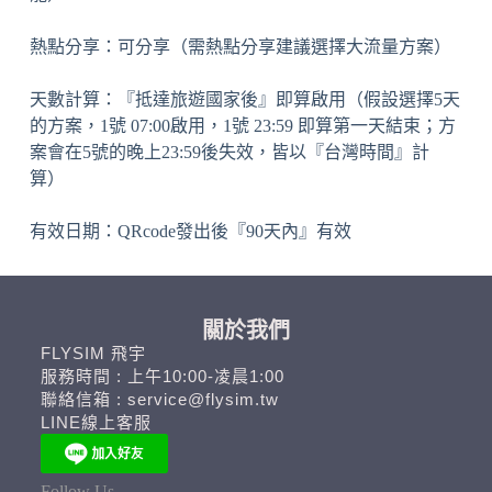
熱點分享：可分享（需熱點分享建議選擇大流量方案）
天數計算：『抵達旅遊國家後』即算啟用（假設選擇5天
的方案，1號 07:00啟用，1號 23:59 即算第一天結束；方
案會在5號的晚上23:59後失效，皆以『台灣時間』計
算）
有效日期：QRcode發出後『90天內』有效
關於我們
FLYSIM 飛宇
服務時間 : 上午10:00-凌晨1:00
聯絡信箱 : service@flysim.tw
LINE線上客服
Follow Us