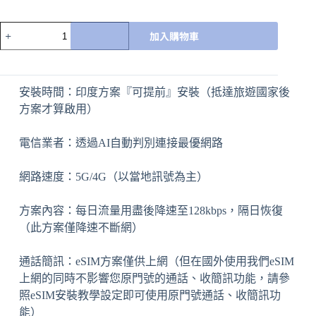
加入購物車
A
l
t
安裝時間：印度方案『可提前』安裝（抵達旅遊國家後
e
r
方案才算啟用）
n
a
電信業者：透過AI自動判別連接最優網路
t
i
v
網路速度：5G/4G（以當地訊號為主）
e
:
方案內容：每日流量用盡後降速至128kbps，隔日恢復
（此方案僅降速不斷網）
通話簡訊：eSIM方案僅供上網（但在國外使用我們eSIM
上網的同時不影響您原門號的通話、收簡訊功能，請參
照eSIM安裝教學設定即可使用原門號通話、收簡訊功
能）