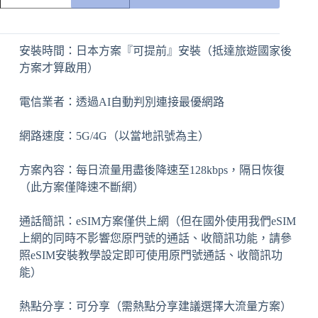
A
l
t
安裝時間：日本方案『可提前』安裝（抵達旅遊國家後
e
r
方案才算啟用）
n
a
電信業者：透過AI自動判別連接最優網路
t
i
v
網路速度：5G/4G（以當地訊號為主）
e
:
方案內容：每日流量用盡後降速至128kbps，隔日恢復
（此方案僅降速不斷網）
通話簡訊：eSIM方案僅供上網（但在國外使用我們eSIM
上網的同時不影響您原門號的通話、收簡訊功能，請參
照eSIM安裝教學設定即可使用原門號通話、收簡訊功
能）
熱點分享：可分享（需熱點分享建議選擇大流量方案）