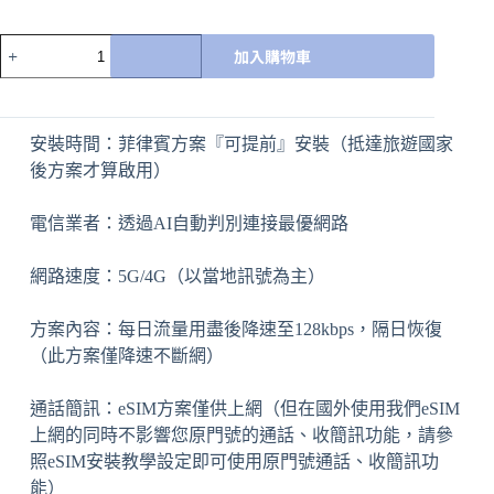
加入購物車
A
l
t
安裝時間：菲律賓方案『可提前』安裝（抵達旅遊國家
e
r
後方案才算啟用）
n
a
電信業者：透過AI自動判別連接最優網路
t
i
v
網路速度：5G/4G（以當地訊號為主）
e
:
方案內容：每日流量用盡後降速至128kbps，隔日恢復
（此方案僅降速不斷網）
通話簡訊：eSIM方案僅供上網（但在國外使用我們eSIM
上網的同時不影響您原門號的通話、收簡訊功能，請參
照eSIM安裝教學設定即可使用原門號通話、收簡訊功
能）